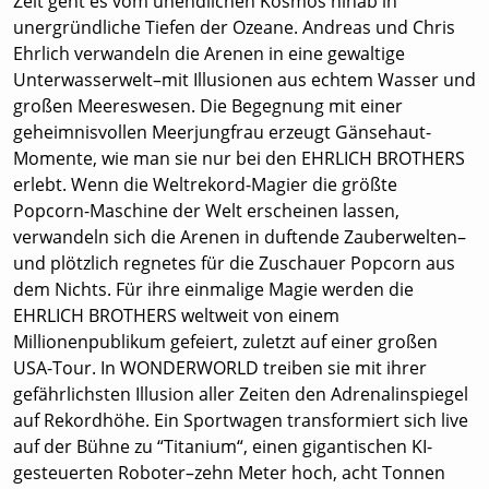
Zeit geht es vom unendlichen Kosmos hinab in
unergründliche Tiefen der Ozeane. Andreas und Chris
Ehrlich verwandeln die Arenen in eine gewaltige
Unterwasserwelt–mit Illusionen aus echtem Wasser und
großen Meereswesen. Die Begegnung mit einer
geheimnisvollen Meerjungfrau erzeugt Gänsehaut-
Momente, wie man sie nur bei den EHRLICH BROTHERS
erlebt. Wenn die Weltrekord-Magier die größte
Popcorn-Maschine der Welt erscheinen lassen,
verwandeln sich die Arenen in duftende Zauberwelten–
und plötzlich regnetes für die Zuschauer Popcorn aus
dem Nichts. Für ihre einmalige Magie werden die
EHRLICH BROTHERS weltweit von einem
Millionenpublikum gefeiert, zuletzt auf einer großen
USA-Tour. In WONDERWORLD treiben sie mit ihrer
gefährlichsten Illusion aller Zeiten den Adrenalinspiegel
auf Rekordhöhe. Ein Sportwagen transformiert sich live
auf der Bühne zu “Titanium“, einen gigantischen KI-
gesteuerten Roboter–zehn Meter hoch, acht Tonnen