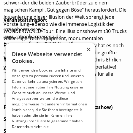
schwer–der die beiden Zauberbrüder zu einem
magischen Kampf „Gut gegen Böse“ herausfordert. Die
Inszenierung dieser Illusion der Welt sprengt jede
Veranstaltungsort
Vorstellung–ebenso wie die immense Logistik der
ratiopharm arena
WONDERWORLD-Tour. Eine Illusionsshow mit30 Trucks
www.ratiopharmarena.de
voller High‑Tech‑Equipment, monumentalen
Europastraße 25, 89231 Neu-Ulm
Pyroeffekten und einer150‑köpfigen Crew hat es noch
×
nie gegeben. Damit ist WONDERWORLD die größte
Diese Webseite verwendet
Veranstalter*in
Magie‑Show des Planeten. Andreas und Chris Ehrlich
Cookies.
versprechen: „Das wird eine Show der Superlative!
www.s-promotion.de
Wir verwenden Cookies, um Inhalte und
“WONDERWORLD–ein einmaliges Ereignis für alle
Anzeigen zu personalisieren und unseren
Generationen.
Datenverkehr zu analysieren. Wir geben
Informationen über Ihre Nutzung unserer
Website auch an unsere Werbe- und
TERMINE NEU-ULM
Analysepartner weiter, die diese
möglicherweise mit anderen Informationen
Freitag, 19.03.2027 um 20:00 Uhr (Zusatzshow)
kombinieren, die Sie ihnen bereitgestellt
haben oder die sie im Rahmen Ihrer
Samstag, 20.03.2027 um 19:00 Uhr
Nutzung ihrer Dienste gesammelt haben.
Datenschutzrichtlinie
Sonntag, 21.03.2027 um 11:00 Uhr