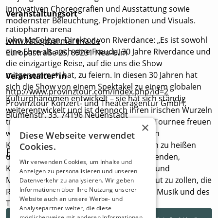
innovativen Choreografien und Ausstattung sowie
Veranstaltungsort
modernster Beleuchtung, Projektionen und Visuals.
ratiopharm arena
John McColgan, Direktor von Riverdance: „Es ist sowohl
www.ratiopharmarena.de
eine Ehre als auch eine Freude, 30 Jahre Riverdance und
Europastraße 25, 89231 Neu-Ulm
die einzigartige Reise, auf die uns die Show
mitgenommen hat, zu feiern. In diesen 30 Jahren hat
Veranstalter*in
sich die Show von einem Spektakel zu einem globalen
http://www.provinztour.com/index.php?id=2
Kulturphänomen entwickelt – sie hat sich ständig
Provinztour Konzert- und Theateragentur GmbH,
weiterentwickelt und ist dennoch ihren irischen Wurzeln
Blumenstr. 33, 74196 Neuenstadt
treu geblieben. Bei der bevorstehenden Tournee freuen
×
wir uns darauf, die „neue Generation“ von
Diese Webseite verwendet
Künstlerinnen und Künstlern willkommen zu heißen
Cookies.
Beliebteste Veranstaltungen
und gleichzeitig den talentierten Darstellenden,
Wir verwenden Cookies, um Inhalte und
Kreativen, engagierten Mitarbeiterinnen und
Anzeigen zu personalisieren und unseren
Mitarbeitern und Millionen von Fans Tribut zu zollen, die
Datenverkehr zu analysieren. Wir geben
Informationen über Ihre Nutzung unserer
Riverdance zu einem weltweiten Fest der Musik und des
Website auch an unsere Werbe- und
Tanzes gemacht haben.“
Analysepartner weiter, die diese
möglicherweise mit anderen Informationen