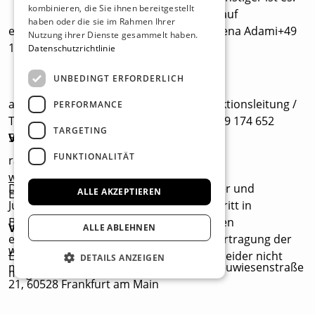
kombinieren, die Sie ihnen bereitgestellt
Also: Schnell zugreifen! Wir freuen uns auf
haben oder die sie im Rahmen Ihrer
euch!Pressekontakt 90s Super Show:Verena Adami+49
Nutzung ihrer Dienste gesammelt haben.
172 834 6666
Datenschutzrichtlinie
UNBEDINGT ERFORDERLICH
adami@adami-communication.deProduktionsleitung /
PERFORMANCE
Tourneeleitung: Sebastian Goldhagen +49 174 652
TARGETING
5510sg@media-one.info
Veranstaltungsort
FUNKTIONALITÄT
ratiopharm arena
www.ratiopharmarena.de
Das Mindestalter liegt bei 6 Jahren. Kinder und
ALLE AKZEPTIEREN
Europastraße 25, 89231 Neu-Ulm
Jugendliche unter 16 Jahren erhalten Zutritt in
Begleitung mindestens einer erwachsenen
Veranstalter*in
ALLE ABLEHNEN
erziehungsberechtigten Person. Die Übertragung der
www.media-one.info
Erziehungsberechtigung (Muttizettel) ist leider nicht
DETAILS ANZEIGEN
media.one GmbH Live Entertainment, Neuwiesenstraße
möglich.
21, 60528 Frankfurt am Main