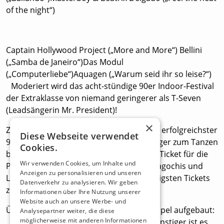
of the night“)
Captain Hollywood Project („More and More“) Bellini
(„Samba de Janeiro“)Das Modul
(„Computerliebe“)Aquagen („Warum seid ihr so leise?“)
Moderiert wird das acht-stündige 90er Indoor-Festival
der Extraklasse von niemand geringerer als T-Seven
(Leadsängerin Mr. President)!
×
Zusätzlich wird Deutschlands bester und erfolgreichster
Diese Webseite verwendet
90er DJ - DJ Judge - die Kinder der Neunziger zum Tanzen
Cookies.
bringen! Schnappt euch jetzt gleich euer Ticket für die
Wir verwenden Cookies, um Inhalte und
Party-Zeitreise in das Jahrzehnt der Tamagochis und
Anzeigen zu personalisieren und unseren
Lavalampen und sichert euch die günstigsten Tickets
Datenverkehr zu analysieren. Wir geben
zum Frühbucherpreis!
Informationen über Ihre Nutzung unserer
Website auch an unsere Werbe- und
Übrigens: Unser Preismodell ist ganz simpel aufgebaut:
Analysepartner weiter, die diese
möglicherweise mit anderen Informationen
Je früher du dein Ticket kaufst, desto günstiger ist es.