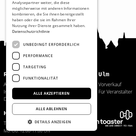
Analysepartner weiter, die diese
möglicherweise mit anderen Informationen
kombinieren, die Sie ihnen bereitgestellt
haben oder die sie im Rahmen Ihrer
Nutzung ihrer Dienste gesammelt haben.
Datenschutzrichtlinie
UNBEDINGT ERFORDERLICH
PERFORMANCE
TARGETING
Recht und Ordnung
Ulm
FUNKTIONALITÄT
AGB
Vorverkauf
Impressum
Für Veranstalter
ALLE AKZEPTIEREN
Datenschutz
ALLE ABLEHNEN
Hilfe und Support
DETAILS ANZEIGEN
Telefon: 0731/20641-150
Mo.-Do. 12:00-17:00 Uhr