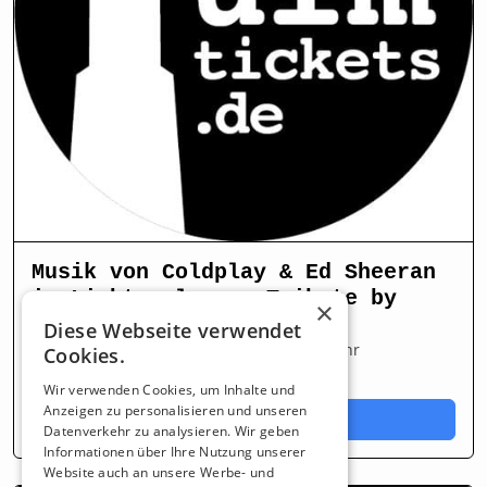
Musik von Coldplay & Ed Sheeran
im Lichterglanz - Tribute by
×
String Quartet
Diese Webseite verwendet
Samstag 19. September 2026
19:30 Uhr
Cookies.
Edwin Scharff Haus
Neu-Ulm
Wir verwenden Cookies, um Inhalte und
Anzeigen zu personalisieren und unseren
Tickets
ab 29,90 €
Datenverkehr zu analysieren. Wir geben
Informationen über Ihre Nutzung unserer
Website auch an unsere Werbe- und