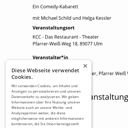
Ein Comedy-Kabarett
mit Michael Schild und Helga Kessler
Veranstaltungsort
KCC - Das Restaurant - Theater
Pfarrer-Weiß-Weg 18, 89077 Ulm
Veranstalter*in
×
http://www.kcctheater.de/
Diese Webseite verwendet
KCC Das Restaurant - Theater, Pfarrer Weiß
Cookies.
Wir verwenden Cookies, um Inhalte und
Anzeigen zu personalisieren und unseren
Beliebteste Veranstaltun
Datenverkehr zu analysieren. Wir geben
Informationen über Ihre Nutzung unserer
Website auch an unsere Werbe- und
Analysepartner weiter, die diese
möglicherweise mit anderen Informationen
kombinieren, die Sie ihnen bereitgestellt