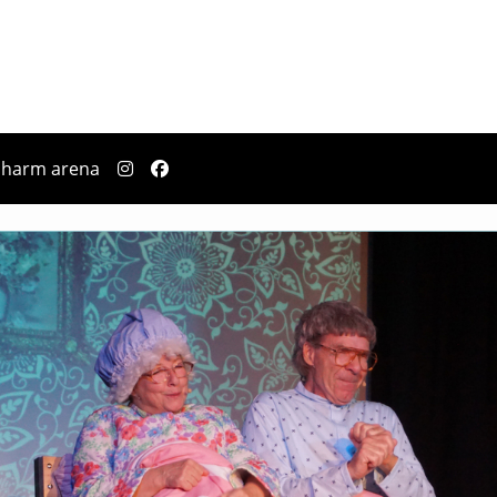
dwann auch mal heiraten!
pharm arena