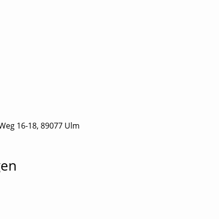
 Weg 16-18, 89077 Ulm
gen