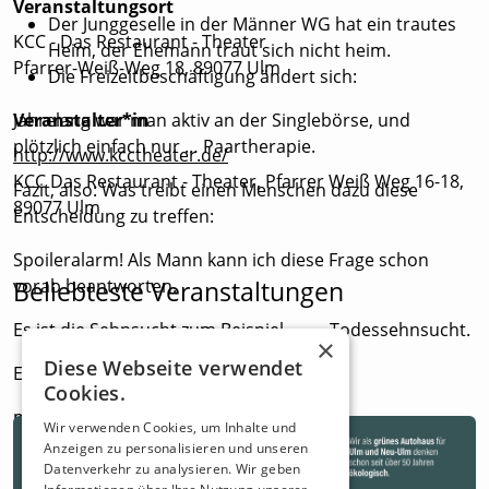
Veranstaltungsort
Der Junggeselle in der Männer WG hat ein trautes
KCC - Das Restaurant - Theater
Heim, der Ehemann traut sich nicht heim.
Pfarrer-Weiß-Weg 18, 89077 Ulm
Die Freizeitbeschäftigung ändert sich:
Jahrelang war man aktiv an der Singlebörse, und
Veranstalter*in
plötzlich einfach nur … Paartherapie.
http://www.kcctheater.de/
KCC Das Restaurant - Theater, Pfarrer Weiß Weg 16-18,
Fazit, also: Was treibt einen Menschen dazu diese
89077 Ulm
Entscheidung zu treffen:
Spoileralarm! Als Mann kann ich diese Frage schon
vorab beantworten.
Beliebteste Veranstaltungen
Es ist die Sehnsucht zum Beispiel. …… Todessehnsucht.
×
Diese Webseite verwendet
Ein Comedy-Kabarett
Cookies.
mit Michael Schild und Helga Kessler
Wir verwenden Cookies, um Inhalte und
Anzeigen zu personalisieren und unseren
Datenverkehr zu analysieren. Wir geben