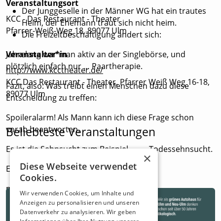
Veranstaltungsort
Der Junggeselle in der Männer WG hat ein trautes
KCC - Das Restaurant - Theater
Heim, der Ehemann traut sich nicht heim.
Pfarrer-Weiß-Weg 18, 89077 Ulm
Die Freizeitbeschäftigung ändert sich:
Jahrelang war man aktiv an der Singlebörse, und
Veranstalter*in
plötzlich einfach nur … Paartherapie.
http://www.kcctheater.de/
KCC Das Restaurant - Theater, Pfarrer Weiß Weg 16-18,
Fazit, also: Was treibt einen Menschen dazu diese
89077 Ulm
Entscheidung zu treffen:
Spoileralarm! Als Mann kann ich diese Frage schon
vorab beantworten.
Beliebteste Veranstaltungen
Es ist die Sehnsucht zum Beispiel. …… Todessehnsucht.
×
Diese Webseite verwendet
Ein Comedy-Kabarett
Cookies.
mit Michael Schild und Helga Kessler
Wir verwenden Cookies, um Inhalte und
Anzeigen zu personalisieren und unseren
Datenverkehr zu analysieren. Wir geben