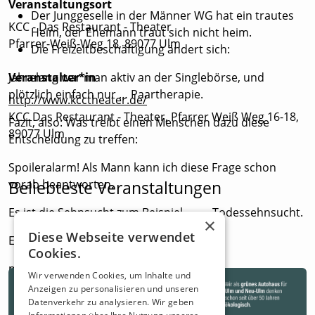
Veranstaltungsort
Der Junggeselle in der Männer WG hat ein trautes
KCC - Das Restaurant - Theater
Heim, der Ehemann traut sich nicht heim.
Pfarrer-Weiß-Weg 18, 89077 Ulm
Die Freizeitbeschäftigung ändert sich:
Jahrelang war man aktiv an der Singlebörse, und
Veranstalter*in
plötzlich einfach nur … Paartherapie.
http://www.kcctheater.de/
KCC Das Restaurant - Theater, Pfarrer Weiß Weg 16-18,
Fazit, also: Was treibt einen Menschen dazu diese
89077 Ulm
Entscheidung zu treffen:
Spoileralarm! Als Mann kann ich diese Frage schon
vorab beantworten.
Beliebteste Veranstaltungen
Es ist die Sehnsucht zum Beispiel. …… Todessehnsucht.
×
Diese Webseite verwendet
Ein Comedy-Kabarett
Cookies.
mit Michael Schild und Helga Kessler
Wir verwenden Cookies, um Inhalte und
Anzeigen zu personalisieren und unseren
Datenverkehr zu analysieren. Wir geben