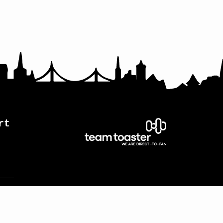
rt
s.de