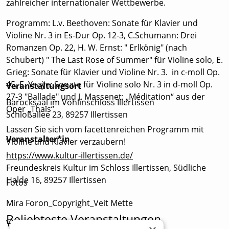
zahlreicher internationaler Wettbewerbe.
Programm: L.v. Beethoven: Sonate für Klavier und
Violine Nr. 3 in Es-Dur Op. 12-3, C.Schumann: Drei
Romanzen Op. 22, H. W. Ernst: " Erlkönig" (nach
Schubert) " The Last Rose of Summer" für Violine solo, E.
Grieg: Sonate für Klavier und Violine Nr. 3. in c-moll Op.
45, E. Ysaÿe: Sonate für Violine solo Nr. 3 in d-moll Op.
Veranstaltungsort
27-3 "Ballade" und J. Massenet: „Méditation“ aus der
Barocksaal im Vöhlinschloss Illertissen
Oper „Thaïs“
Schloßallee 23, 89257 Illertissen
Lassen Sie sich vom facettenreichen Programm mit
Veranstalter*in
Violine und Klavier verzaubern!
https://www.kultur-illertissen.de/
Freundeskreis Kultur im Schloss Illertissen, Südliche
Halde 16, 89257 Illertissen
Fotos
Mira Foron_Copyright_Veit Mette
Beliebteste Veranstaltungen
Yamanishi_Copyright_Jia-Hua Chu