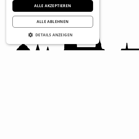
ALLE AKZEPTIEREN
ALLE ABLEHNEN
DETAILS ANZEIGEN
Recht und Ordnung
Ulm
AGB
Vorverkauf
Impressum
Für Veranstalter
Datenschutz
Hilfe und Support
Telefon: 0731/20641-150