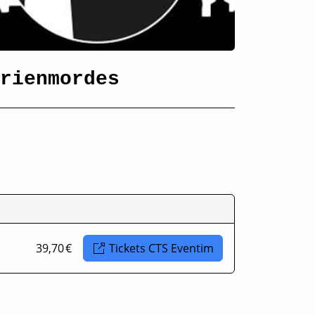
rienmordes
39,70 €
Tickets CTS Eventim