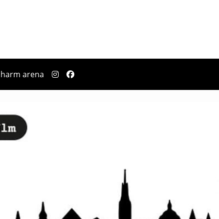
s
pharm arena