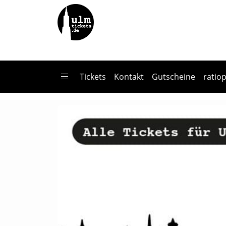
Zum Hauptinhalt springen
Startseite
Tickets
Lydia Benecke - Die Kriminalpsychologie des Serienmorde
Tickets
Kontakt
Gutscheine
ratio