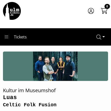
Zum Hauptinhalt springen
Startseite
0
Tickets
Luas
Tickets
Kultur im Museumshof
Luas
Celtic Folk Fusion