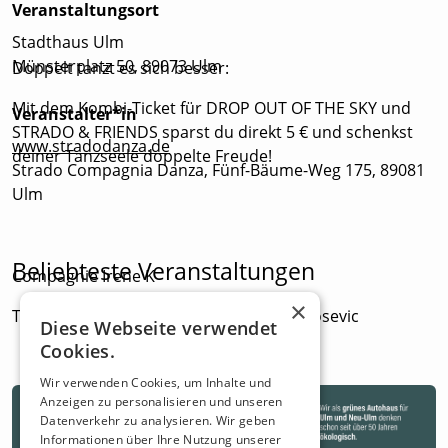
Veranstaltungsort
Stadthaus Ulm
Münsterplatz 50, 89073 Ulm
Doppelt tanzt es sich besser:
Mit dem Kombi-Ticket für DROP OUT OF THE SKY und
Veranstalter*in
STRADO & FRIENDS sparst du direkt 5 € und schenkst
www.stradodanza.de
deiner Tanzseele doppelte Freude!
Strado Compagnia Danza, Fünf-Bäume-Weg 175, 89081
Ulm
Beliebteste Veranstaltungen
Compagnie Irene K
×
Tanz: Jessica Van Cauteren, Corentin Milosevic
Diese Webseite verwendet
Cookies.
Wir verwenden Cookies, um Inhalte und
STRADO COMPAGNIA DANZA
Anzeigen zu personalisieren und unseren
Datenverkehr zu analysieren. Wir geben
Tanz:
Informationen über Ihre Nutzung unserer