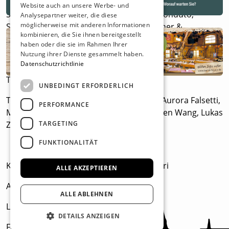
Website auch an unsere Werbe- und
Sveva Bordogna, Giulia Castoro, Letícia Conduto,
Analysepartner weiter, die diese
möglicherweise mit anderen Informationen
Simona Rogante, Katharina Krummenacher &
kombinieren, die Sie ihnen bereitgestellt
Domenico Strazzeri
haben oder die sie im Rahmen Ihrer
Nutzung ihrer Dienste gesammelt haben.
Datenschutzrichtlinie
TanzHarz
UNBEDINGT ERFORDERLICH
Tanz: Cristian Colatriano, Clara Esteban, Aurora Falsetti,
PERFORMANCE
Marianna Pavento, Thomas Weal, Wanzhen Wang, Lukas
TARGETING
Ziegele
FUNKTIONALITÄT
Künstlerische Leitung: Domenico Strazzeri
ALLE AKZEPTIEREN
Abendspielleitung: Caterina Salvadori
ALLE ABLEHNEN
Licht: Nico Bulla
DETAILS ANZEIGEN
Foto / Grafik: Nik Schölzel