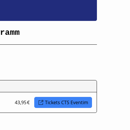
ramm
43,95 €
Tickets CTS Eventim