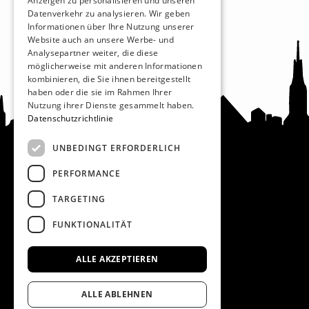
Anzeigen zu personalisieren und unseren
Datenverkehr zu analysieren. Wir geben
Informationen über Ihre Nutzung unserer
Website auch an unsere Werbe- und
Analysepartner weiter, die diese
möglicherweise mit anderen Informationen
kombinieren, die Sie ihnen bereitgestellt
haben oder die sie im Rahmen Ihrer
Nutzung ihrer Dienste gesammelt haben.
Datenschutzrichtlinie
UNBEDINGT ERFORDERLICH
PERFORMANCE
Recht und Ordnung
TARGETING
AGB
FUNKTIONALITÄT
Impressum
Datenschutz
ALLE AKZEPTIEREN
ALLE ABLEHNEN