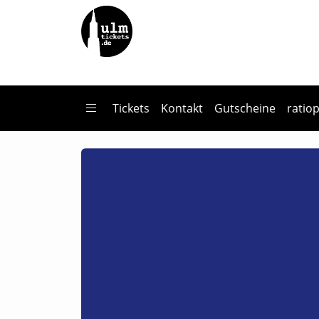
Zum Hauptinhalt springen
Startseite
Tickets
Lisa Eckhart - Ich war mal wer - das neue Programm
Tickets
Kontakt
Gutscheine
ratio