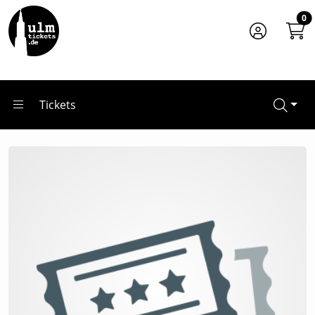
Zum Hauptinhalt springen
Startseite
0
Veranstalter*innen
Livemacher GmbH
Tickets