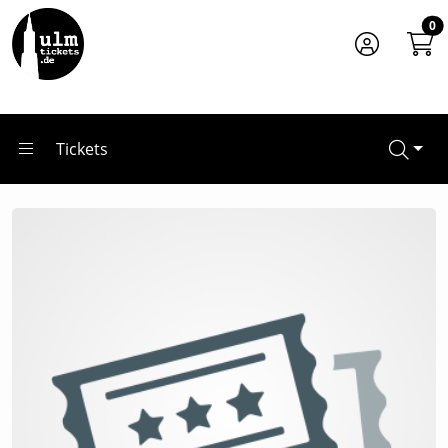
Zum Hauptinhalt springen
Startseite
0
Veranstalter*innen
Konzert Agency OPEN MUSIC PROJECT
Tickets