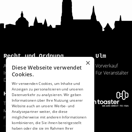
Recht und Ordnung
Ulm
×
AGB
Vorverkauf
Diese Webseite verwendet
Impressum
Für Veranstalter
Cookies.
Datenschutz
Wir verwenden Cookies, um Inhalte und
Anzeigen zu personalisieren und unseren
Hilfe und Support
Datenverkehr zu analysieren. Wir geben
Informationen über Ihre Nutzung unserer
Telefon: 0731/20641-150
Website auch an unsere Werbe- und
Mo.-Do. 12:00-17:00 Uhr
Analysepartner weiter, die diese
möglicherweise mit anderen Informationen
Fr 09:00-13:00 Uhr
kombinieren, die Sie ihnen bereitgestellt
haben oder die sie im Rahmen Ihrer