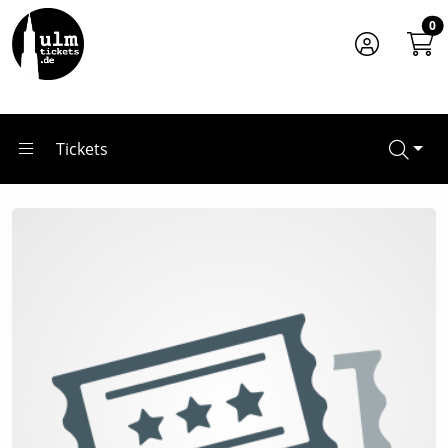
Zum Hauptinhalt springen
Startseite
0
Veranstalter*innen
NEMA Entertainment GmbH
Tickets