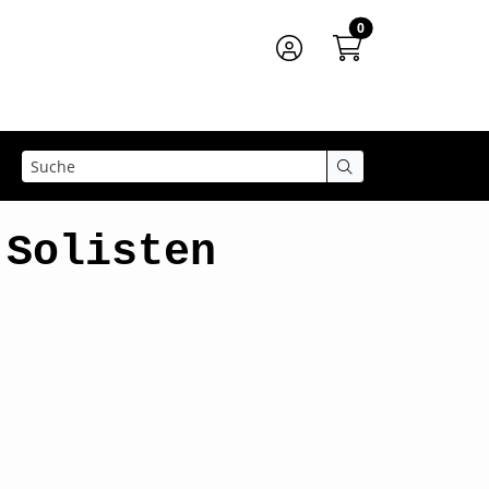
0
 Solisten