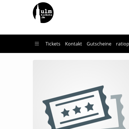
Zum Hauptinhalt springen
Startseite
Veranstalter*innen
Philharmonie der Solisten
Tickets
Kontakt
Gutscheine
ratio