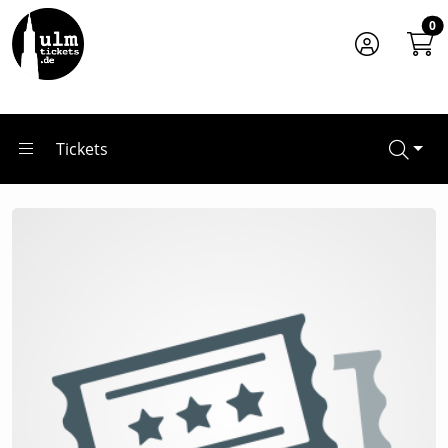
Zum Hauptinhalt springen
Startseite
0
Veranstalter*innen
Münsterkantorei
Tickets