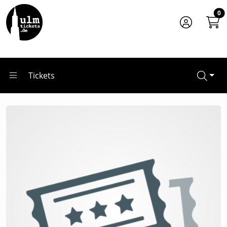
Zum Hauptinhalt springen
Startseite
0
Veranstalter*innen
S-PROMOTION Event GmbH
Tickets