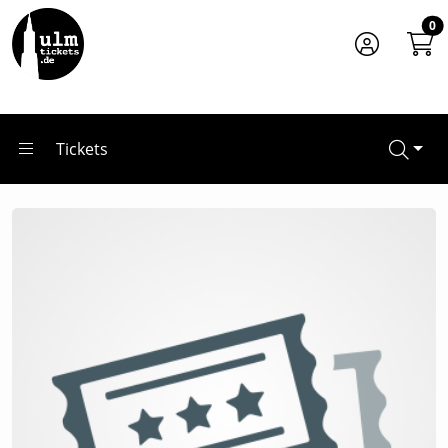
Zum Hauptinhalt springen
Startseite
0
Veranstaltungsorte
Blaustrand
Tickets